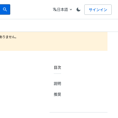
Search
言語
日本語
サインイン
search
translate
expand_more
りません。

目次
説明
推奨