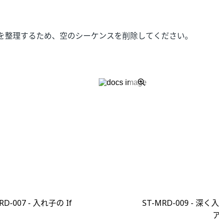
を整理するため、空のシーケンスを削除してください。
はい
いいえ
thumb_up
thumb_down
RD-007 - 入れ子の If
ST-MRD-009 - 