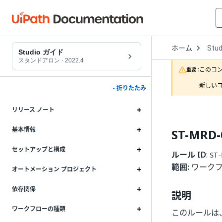
Open
ホーム
Stud
Drop
Studio ガイド
to
スタンドアロン
·
2022.4
choo
このコ
重要 :
produ
新しいコ
- 折りたたみ
リリース ノート
基本情報
ST-MRD
セットアップと構成
ルール ID
:
ST-
範囲:
ワーク
オートメーション プロジェクト
依存関係
説明
ワークフローの種類
このルールは