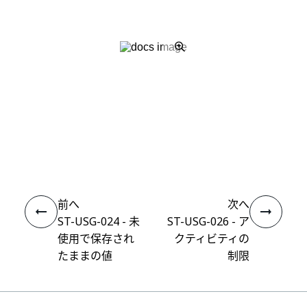
いい
はい
thumb_up
thumb_down
え
前へ
次へ
ST-USG-024 - 未
ST-USG-026 - ア
使用で保存され
クティビティの
たままの値
制限