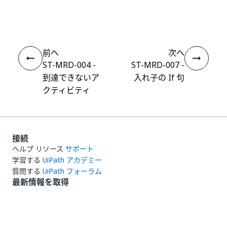
はい
thumb_up
thumb_down
え
前へ
次へ
ST-MRD-004 -
ST-MRD-007 -
到達できないア
入れ子の If 句
クティビティ
接続
ヘルプ リソース
サポート
学習する
UiPath アカデミー
質問する
UiPath フォーラム
最新情報を取得