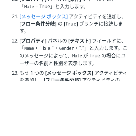
「
= True」と入力します。
Male
[メッセージ ボックス]
アクティビティを追加し、
[フロー条件分岐]
の
[True]
ブランチに接続しま
す。
[プロパティ]
パネルの
[テキスト]
フィールドに、
「
+ " is a " +
+ "."」と入力します。こ
Name
Gender
のメッセージによって、
が True の場合にユ
Male
ーザーの名前と性別を表示します。
もう 1 つの
[メッセージ ボックス]
アクティビティ
を追加し、
[フロー条件分岐]
アクティビティの
[False]
ブランチに接続します。
[プロパティ]
パネルの
[テキスト]
フィールドに、
「
+ " is a " +
+ "."」と入力します。こ
Name
Gender
のメッセージによって、
が false の場合にユ
Male
ーザーの名前と性別を表示します。最終的なワー
クフローは、次のスクリーンショットのようにな
ります。