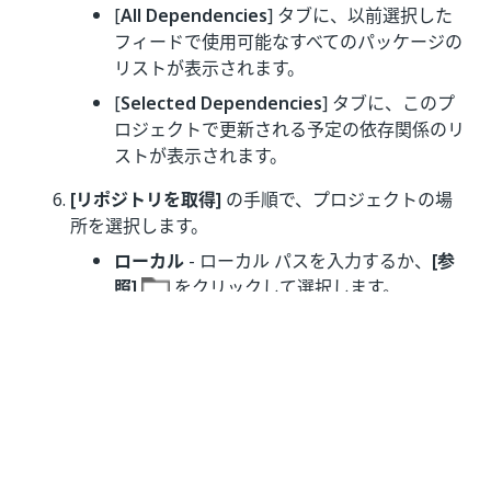
[
All Dependencies
] タブに、以前選択した
フィードで使用可能なすべてのパッケージの
リストが表示されます。
[
Selected Dependencies
] タブに、このプ
ロジェクトで更新される予定の依存関係のリ
ストが表示されます。
[リポジトリを取得]
の手順で、プロジェクトの場
所を選択します。
ローカル
- ローカル パスを入力するか、
[参
照]
をクリックして選択します。
Git
- リポジトリ URL を入力します。
[次へ]
をクリックすると、ブランチを選択するよう
求められます。認証が必要な場合は、資格情
報の入力も求められます。
TFS
- リポジトリ URL を入力するか、
[参照]
をクリックしてサーバーに接続し、TFS
プロジェクト間を参照します。