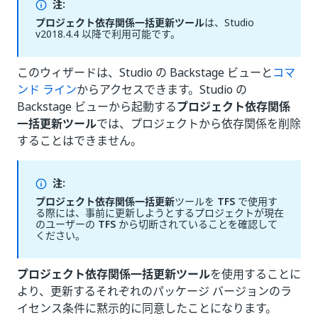
注:
プロジェクト依存関係一括更新ツール
は、Studio
v2018.4.4 以降で利用可能です。
このウィザードは、Studio の Backstage ビューと
コマ
ンド ライン
からアクセスできます。Studio の
Backstage ビューから起動する
プロジェクト依存関係
一括更新ツール
では、プロジェクトから依存関係を削除
することはできません。
注:
プロジェクト依存関係一括更新
ツールを
TFS
で使用す
る際には、事前に更新しようとするプロジェクトが現在
のユーザーの
TFS
から切断されていることを確認して
ください。
プロジェクト依存関係一括更新ツール
を使用することに
より、更新するそれぞれのパッケージ バージョンのラ
イセンス条件に黙示的に同意したことになります。