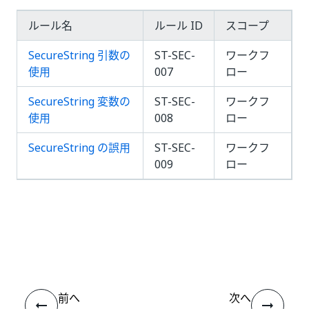
ルール名
ルール ID
スコープ
SecureString 引数の
ST-SEC-
ワークフ
使用
007
ロー
SecureString 変数の
ST-SEC-
ワークフ
使用
008
ロー
SecureString の誤用
ST-SEC-
ワークフ
009
ロー
いい
はい
thumb_up
thumb_down
え
前へ
次へ