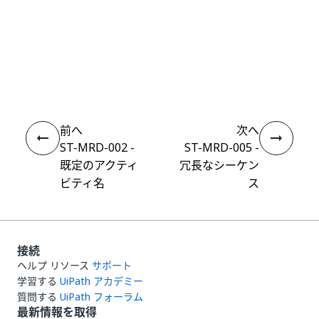
いい
はい
thumb_up
thumb_down
え
前へ
次へ
ST-MRD-002 -
ST-MRD-005 -
既定のアクティ
冗長なシーケン
ビティ名
ス
接続
ヘルプ リソース
サポート
学習する
UiPath アカデミー
質問する
UiPath フォーラム
最新情報を取得