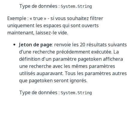
Type de données :
System.String
Exemple : « true » - si vous souhaitez filtrer
uniquement les espaces qui sont ouverts
maintenant, laissez-le vide.
Jeton de page
: renvoie les 20 résultats suivants
d’une recherche précédemment exécutée. La
définition d'un paramètre pagetoken affichera
une recherche avec les mêmes paramètres
utilisés auparavant. Tous les paramètres autres
que pagetoken seront ignorés.
Type de données :
System.String
Exemple : ce sera une chaîne aléatoire. Vous obtenez
ce message lorsque vous effectuez une recherche
dans un lieu et que les résultats s’étendent sur plus
de pages que la réponse ne peut en renvoyer à la
fois.