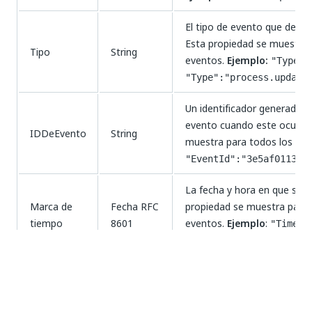
El tipo de evento que desen
Esta propiedad se muestra 
Tipo
String
eventos.
Ejemplo:
"Type":
"Type":"process.update
Un identificador generado 
evento cuando este ocurre.
IDDeEvento
String
muestra para todos los tip
"EventId":"3e5af0113e6
La fecha y hora en que se g
Marca de
Fecha RFC
propiedad se muestra para 
tiempo
8601
eventos.
Ejemplo
:
"Timest
02T11:47:48.5790797Z"
El ID del tenant en el que s
tenant predeterminado es 1
IDdeTenant
Entero
muestra para todos los tip