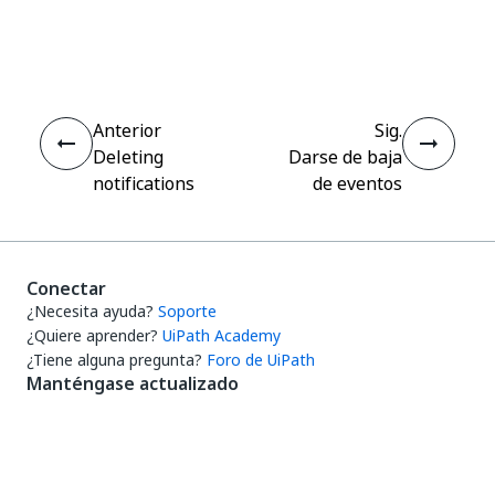
Sí
No
thumb_up
thumb_down
Anterior
Sig.
Deleting
Darse de baja
notifications
de eventos
Conectar
¿Necesita ayuda?
Soporte
¿Quiere aprender?
UiPath Academy
¿Tiene alguna pregunta?
Foro de UiPath
Manténgase actualizado