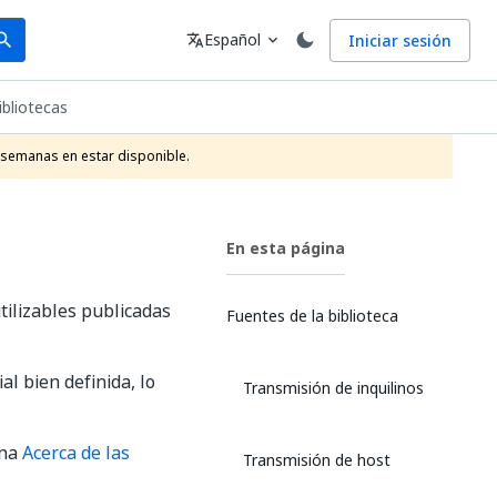
arch
Idioma
Español
Iniciar sesión
arch
translate
expand_more
ibliotecas
 semanas en estar disponible.
En esta página
tilizables publicadas
Fuentes de la biblioteca
l bien definida, lo
Transmisión de inquilinos
ina
Acerca de las
Transmisión de host