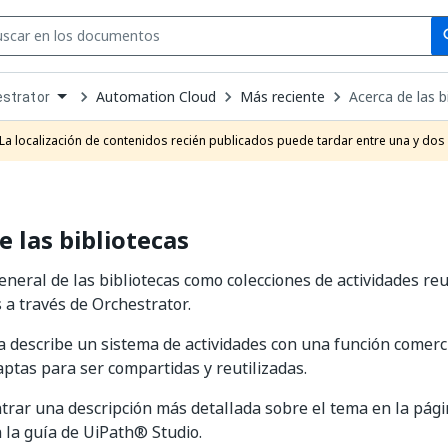
Se
se
Automation Cloud
Más reciente
Acerca de las b
strator
own
e
La localización de contenidos recién publicados puede tardar entre una y dos
t
e las bibliotecas
eneral de las bibliotecas como colecciones de actividades reu
 a través de Orchestrator.
a describe un sistema de actividades con una función comercia
aptas para ser compartidas y reutilizadas.
rar una descripción más detallada sobre el tema en la pág
 la guía de UiPath® Studio.