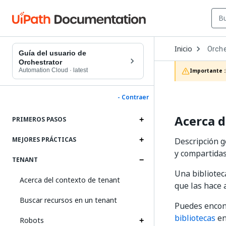
Open
Inicio
Orche
Dropd
Guía del usuario de
to
Orchestrator
choos
Automation Cloud
·
latest
Importante :
produc
- Contraer
Acerca d
PRIMEROS PASOS
MEJORES PRÁCTICAS
Descripción g
y compartidas
TENANT
Una bibliotec
Acerca del contexto de tenant
que las hace 
Buscar recursos en un tenant
Puedes encont
bibliotecas
en
Robots