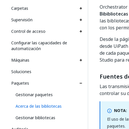
Orchestrator 
Carpetas
Bibibliotecas
Supervisión
las bibliotec
con los permi
Control de acceso
Desde la pág
Configurar las capacidades de
desde UiPath 
automatización
de cada paque
Studio para r
Máquinas
Soluciones
Fuentes de
Paquetes
Las transmisi
controlar su d
Gestionar paquetes
Acerca de las bibliotecas
NOTA:
Gestionar bibliotecas
El uso de l
paquetes.