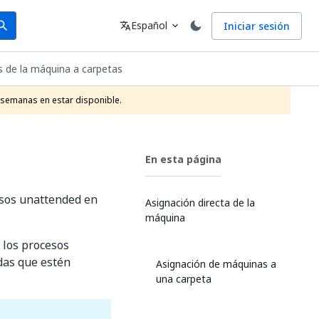
arch
Idioma
Español
Iniciar sesión
arch
translate
expand_more
s de la máquina a carpetas
 semanas en estar disponible.
En esta página
esos unattended en
Asignación directa de la
máquina
 los procesos
das que estén
Asignación de máquinas a
una carpeta