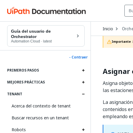
Open
Inicio
Orche
Dropd
Guía del usuario de
to
Orchestrator
choos
Automation Cloud
·
latest
Importante :
produc
- Contraer
Asignar 
PRIMEROS PASOS
MEJORES PRÁCTICAS
Asigna objeto
las estacione
TENANT
La asignación
Acerca del contexto de tenant
contenidos en
empleando es
Buscar recursos en un tenant
Robots