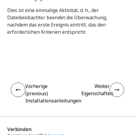
Dies ist eine einmalige Aktivität, d. h., der
Dateibeobachter beendet die Überwachung,
nachdem das erste Ereignis eintritt, das den
erforderlichen Kriterien entspricht.
Ja
Nein
thumb_up
thumb_down
Vorherige
Weiter
(previous)
Eigenschaften
Installationsanleitungen
Verbinden