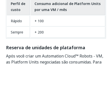
Perfil de
Consumo adicional de Platform Units
custo
por uma VM / mês
Rápido
+ 100
Sempre
+ 200
Reserva de unidades de plataforma
Após você criar um Automation Cloud™ Robots - VM,
as Platform Units negociadas são consumidas. Para
garantir a operação contínua ao longo dos meses,
monitoramos quantas unidades de plataforma suas
máquinas de nuvem precisam para o próximo mês e
as reservamos. No início de cada mês de
faturamento, deduzimos automaticamente as
unidades de plataforma necessárias para suas VMs
existentes do pool mensal.