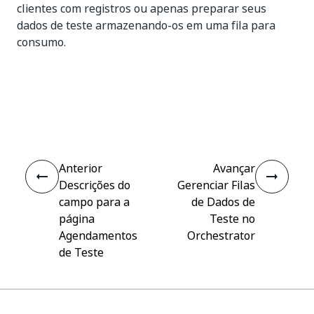
clientes com registros ou apenas preparar seus
dados de teste armazenando-os em uma fila para
consumo.
Sim
Não
thumb_up
thumb_down
Anterior
Avançar
Descrições do
Gerenciar Filas
campo para a
de Dados de
página
Teste no
Agendamentos
Orchestrator
de Teste