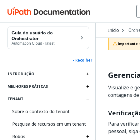
Open
Início
Orche
Dropd
Guia do usuário do
to
Orchestrator
choos
Automation Cloud
·
latest
Importante :
produc
- Recolher
Gerencia
INTRODUÇÃO
MELHORES PRÁTICAS
Visualize e g
contagens de 
TENANT
Sobre o contexto do tenant
Verificaç
Para verifica
Pesquisa de recursos em um tenant
pessoal, siga
Robôs