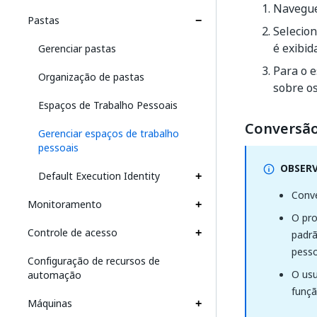
Navegu
Pastas
Selecion
é exibid
Gerenciar pastas
Para o e
Organização de pastas
sobre os
Espaços de Trabalho Pessoais
Conversão
Gerenciar espaços de trabalho
pessoais
OBSER
Default Execution Identity
Conve
Monitoramento
O pro
Controle de acesso
padrã
pesso
Configuração de recursos de
O usu
automação
funçã
Máquinas