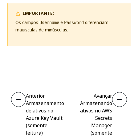
IMPORTANTE:
Os campos
e
diferenciam
Username
Password
maiúsculas de minúsculas.
Sim
Não
thumb_up
thumb_down
Anterior
Avançar
Armazenamento
Armazenando
de ativos no
ativos no AWS
Azure Key Vault
Secrets
(somente
Manager
leitura)
(somente