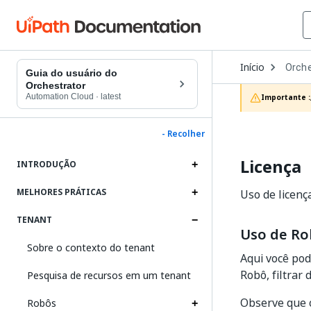
Open
Início
Orche
Dropd
Guia do usuário do
to
Orchestrator
choos
Automation Cloud
·
latest
Importante :
produc
- Recolher
Licença
INTRODUÇÃO
MELHORES PRÁTICAS
Uso de licenç
TENANT
Uso de R
Sobre o contexto do tenant
Aqui você pod
Robô, filtrar
Pesquisa de recursos em um tenant
Observe que o
Robôs