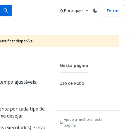
Search
Idioma
Português
Entrar
search
translate
expand_more
ra ficar disponível.
Nesta página
 tempo ajustáveis.
Uso de Robô
nte por cada tipo de
me desejar.
Ajude a melhorar esta
página
os executados) e leva