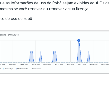
ue as informações de uso do Robô sejam exibidas aqui. Os d
 mesmo se você renovar ou remover a sua licença.
fico de uso do robô
Sim
Não
thumb_up
thumb_down