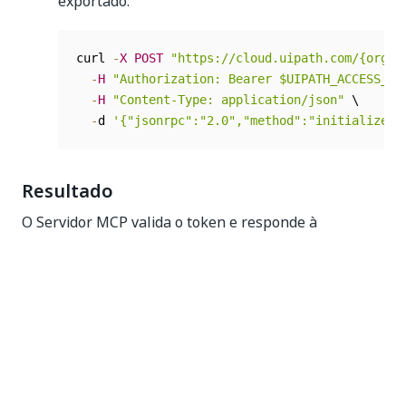
exportado:
curl 
-
X
POST
"https://cloud.uipath.com/{org}/
-
H
"Authorization: Bearer $UIPATH_ACCESS_TO
-
H
"Content-Type: application/json"
 \

-
d 
'{"jsonrpc":"2.0","method":"initialize",
Resultado
O Servidor MCP valida o token e responde à
solicitação
. Você pode enviar mensagens
initialize
de protocolo MCP subsequentes com o mesmo
cabeçalho
em cada solicitação.
Authorization
características do token
Tipo:
JWT
Público:
inclui
OrchestratorApiUserAccess