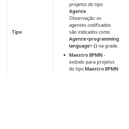
projetos do tipo
Agente
Observação: os
agentes codificados
Tipo
são indicados como
Agente<programming
language> ()
na grade.
Maestro BPMN
-
exibido para projetos
do tipo
Maestro BPMN
Maestro Case
-
exibido para projetos
do tipo
Maestro Case
Maestro Flow
- exibido
para projetos do tipo
Maestro Flow
Aplicativo
- exibido