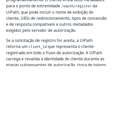
para o ponto de extremidade
da
/oauth/register
UiPath, que pode incluir o nome de exibição do
cliente, URIs de redirecionamento, tipos de concessão
e de resposta compatíveis e outros metadados
exigidos pelo servidor de autorização.
Se a solicitação de registro for aceita, a UiPath
retorna um
que representa o cliente
client_id
registrado em todo o fluxo de autorização. A UiPath
carrega e revalida a identidade do cliente durante as
etapas subsequentes de autorização, troca de tokens
e atualização de tokens.
O DCR é apropriado para clientes que podem iniciar o
registro dinamicamente, mas não podem hospedar
um documento de metadados estável e acessível ao
público.
O Registro de cliente dinâmico é considerado obsoleto