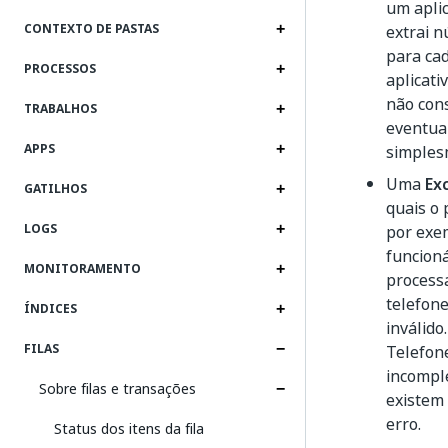
um aplic
CONTEXTO DE PASTAS
extrai n
para ca
PROCESSOS
aplicati
não cons
TRABALHOS
eventua
APPS
simplesm
Uma
Ex
GATILHOS
quais o 
LOGS
por exe
funcioná
MONITORAMENTO
process
telefone
ÍNDICES
inválid
FILAS
Telefone
incompl
Sobre filas e transações
existem
erro.
Status dos itens da fila