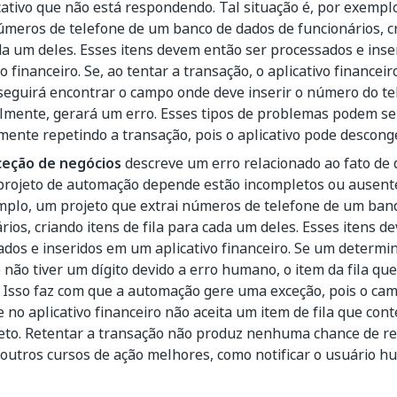
ativo que não está respondendo. Tal situação é, por exempl
úmeros de telefone de um banco de dados de funcionários, cri
da um deles. Esses itens devem então ser processados e ins
vo financeiro. Se, ao tentar a transação, o aplicativo financei
eguirá encontrar o campo onde deve inserir o número do te
lmente, gerará um erro. Esses tipos de problemas podem ser
ente repetindo a transação, pois o aplicativo pode desconge
ceção de negócios
descreve um erro relacionado ao fato de 
projeto de automação depende estão incompletos ou ausentes
mplo, um projeto que extrai números de telefone de um ban
rios, criando itens de fila para cada um deles. Esses itens 
ados e inseridos em um aplicativo financeiro. Se um determ
 não tiver um dígito devido a erro humano, o item da fila qu
o. Isso faz com que a automação gere uma exceção, pois o c
 no aplicativo financeiro não aceita um item de fila que c
eto. Retentar a transação não produz nenhuma chance de re
 outros cursos de ação melhores, como notificar o usuário 