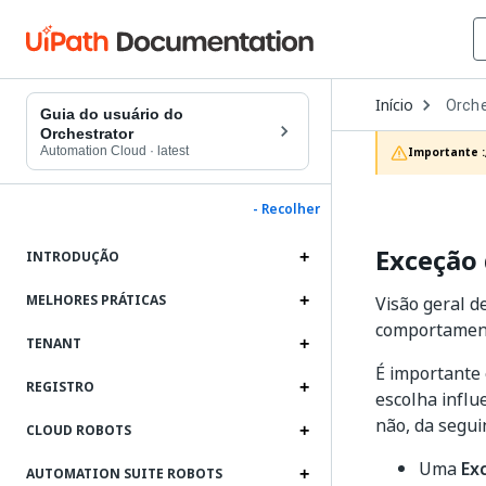
Open
Início
Orche
Dropd
Guia do usuário do
to
Orchestrator
choos
Automation Cloud
·
latest
Importante :
produc
- Recolher
Exceção 
INTRODUÇÃO
MELHORES PRÁTICAS
Visão geral d
comportamento
TENANT
É importante 
REGISTRO
escolha influ
não, da segui
CLOUD ROBOTS
Uma
Ex
AUTOMATION SUITE ROBOTS