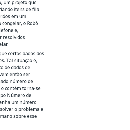
o, um projeto que
ando itens de fila
eridos em um
ro congelar, o Robô
lefone e,
 resolvidos
lar.
que certos dados dos
. Tal situação é,
co de dados de
devem então ser
inado número de
e o contém torna-se
ampo Número de
ontenha um número
solver o problema e
humano sobre esse