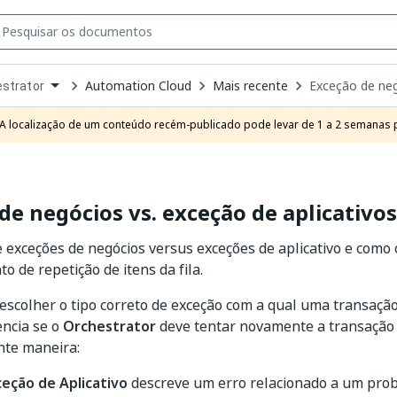
Automation Cloud
Mais recente
Exceção de neg
strator
own
e
A localização de um conteúdo recém-publicado pode levar de 1 a 2 semanas pa
t
de negócios vs. exceção de aplicativos
e exceções de negócios versus exceções de aplicativo e como
 de repetição de itens da fila.
escolher o tipo correto de exceção com a qual uma transação
encia se o
Orchestrator
deve tentar novamente a transação d
nte maneira:
ceção de Aplicativo
descreve um erro relacionado a um prob