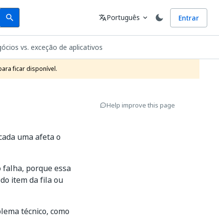
Search
Idioma
Português
Entrar
search
translate
expand_more
ócios vs. exceção de aplicativos
ra ficar disponível.
Help improve this page
 cada uma afeta o
 falha, porque essa
o item da fila ou
lema técnico, como