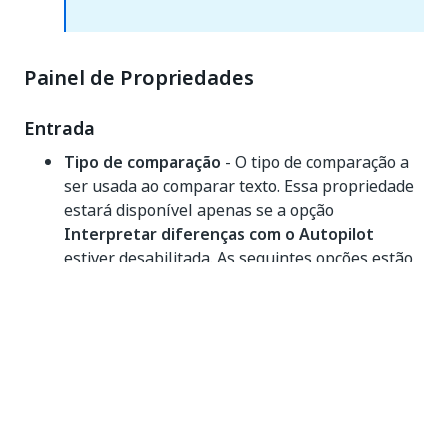
Painel de Propriedades
Entrada
Tipo de comparação
- O tipo de comparação a
ser usada ao comparar texto. Essa propriedade
estará disponível apenas se a opção
Interpretar diferenças com o Autopilot
estiver desabilitada. As seguintes opções estão
disponíveis:
Linha
- Compara os textos linha por linha.
Palavra
- Compara os textos palavra por
palavra.
Caractere
- Compara os textos caractere
por caractere.