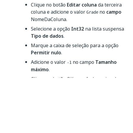
Clique no botão
Editar coluna
da terceira
coluna e adicione o valor
no
campo
Grade
NomeDaColuna.
Selecione a opção
Int32
na lista suspensa
Tipo de dados
.
Marque a caixa de seleção para a opção
Permitir nulo
.
Adicione o valor
no campo
Tamanho
-1
máximo
.
Clique no botão OK para fechar a janela.
Clique no botão
OK
novamente.
É assim que a janela da TabelaDeDados
deve estar: