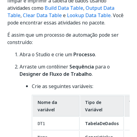
limpar e imprimir a tabela de dados usando
atividades como
Build Data Table
,
Output Data
Table
,
Clear Data Table
e
Lookup Data Table
. Você
pode encontrar essas atividades no pacote.
É assim que um processo de automação pode ser
construído:
Abra o Studio e crie um
Processo
.
Arraste um contêiner
Sequência
para o
Designer de Fluxo de Trabalho
.
Crie as seguintes variáveis:
Nome da
Tipo de
Val
variável
Variável
Pad
TabelaDeDados
DT1