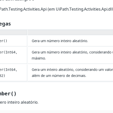
ath.Testing.Activities.Api (em UiPath.Testing.Activities.Api.dll
egas
Gera um número inteiro aleatório.
er()
Gera um número inteiro aleatório, considerando
er(Int64,
máximo.
Gera um inteiro aleatório, considerando um val
er(Int64,
além de um número de decimais.
32)
mber()
o inteiro aleatório.