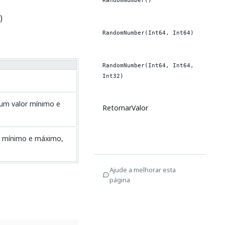
RandomNumber()
)
RandomNumber(Int64, Int64)
RandomNumber(Int64, Int64,
Int32)
 um valor mínimo e
RetornarValor
or mínimo e máximo,
Ajude a melhorar esta
página