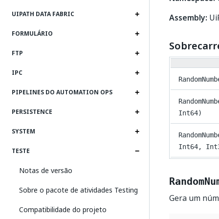
UIPATH DATA FABRIC
Assembly:
UiP
FORMULÁRIO
Sobrecarr
FTP
IPC
RandomNumb
PIPELINES DO AUTOMATION OPS
RandomNumb
PERSISTENCE
Int64)
SYSTEM
RandomNumb
Int64, Int
TESTE
Notas de versão
RandomNu
Sobre o pacote de atividades Testing
Gera um númer
Compatibilidade do projeto