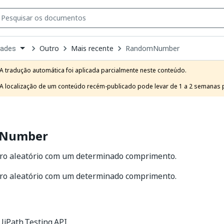
Outro
Mais recente
RandomNumber
dades
own
e
A tradução automática foi aplicada parcialmente neste conteúdo.

t
A localização de um conteúdo recém-publicado pode levar de 1 a 2 semanas pa
Number
iro aleatório com um determinado comprimento.
iro aleatório com um determinado comprimento.
iPath.Testing.API