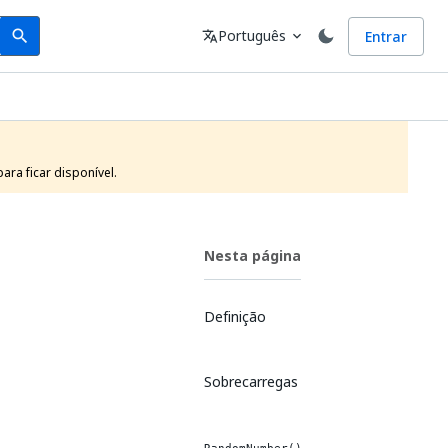
Search
Idioma
Português
Entrar
search
translate
expand_more
ra ficar disponível.
Nesta página
Definição
Sobrecarregas