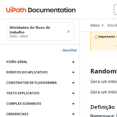
Open
Início
Ativi
Dropd
Atividades do fluxo de
to
trabalho
choos
Outro
·
latest
Importante :
produc
- Recolher
VISÃO GERAL
Random
EVENTOS DO APLICATIVO
Gera um inte
CONSTRUTOR DE FLUXOGRAMA
Gera um inte
TEXTO EXPLICATIVO
COMPLEX SCENARIOS
Definição
CREDENCIAIS
Namespace:
U