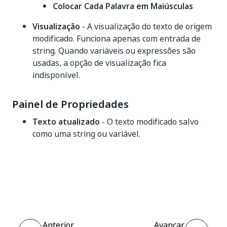
Colocar Cada Palavra em Maiúsculas
Visualização
- A visualização do texto de origem
modificado. Funciona apenas com entrada de
string. Quando variáveis ou expressões são
usadas, a opção de visualização fica
indisponível.
Painel de Propriedades
Texto atualizado
- O texto modificado salvo
como uma string ou variável.
Sim
Não
thumb_up
thumb_down
Anterior
Avançar