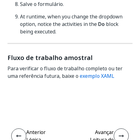
Salve o formulário.
At runtime, when you change the dropdown
option, notice the activities in the
Do
block
being executed.
Fluxo de trabalho amostral
Para verificar o fluxo de trabalho completo ou ter
uma referência futura, baixe o
exemplo XAML
Sim
Não
thumb_up
thumb_down
Anterior
Avançar
Lógica
Leitura de