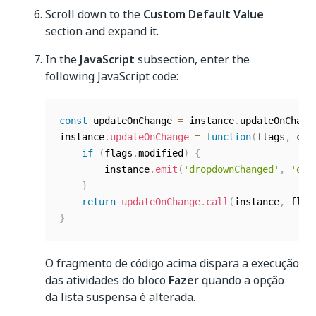
Scroll down to the
Custom Default Value
section and expand it.
In the
JavaScript
subsection, enter the
following JavaScript code:
const
 updateOnChange 
=
 instance
.
updateOnChang
instance
.
updateOnChange
=
function
(
flags
,
 cha
if
(
flags
.
modified
)
{
        instance
.
emit
(
'dropdownChanged'
,
'dro
}
return
updateOnChange
.
call
(
instance
,
 flag
}
O fragmento de código acima dispara a execução
das atividades do bloco
Fazer
quando a opção
da lista suspensa é alterada.