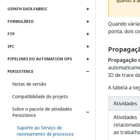
quando a 
UIPATH DATA FABRIC
FORMULÁRIO
Quando vária
ponta, dois 
FTP
IPC
Propagaçã
PIPELINES DO AUTOMATION OPS
Propagação d
automaticame
PERSISTENCE
ID de trace d
Notas de versão
A tabela a se
Compatibilidade do projeto
Atividades
Sobre o pacote de atividades
Persistence
Atividades
relacionad
Suporte ao Serviço de
ao trabalh
rastreamento de processos