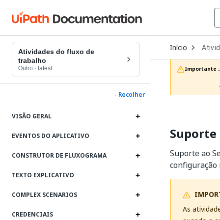
Open
Início
Ativi
Dropd
Atividades do fluxo de
to
trabalho
choos
Outro
·
latest
Importante :
produc
- Recolher
VISÃO GERAL
Suporte 
EVENTOS DO APLICATIVO
Suporte ao Se
CONSTRUTOR DE FLUXOGRAMA
configuração 
TEXTO EXPLICATIVO
IMPOR
COMPLEX SCENARIOS
As atividad
CREDENCIAIS