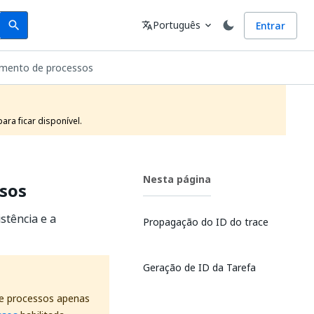
Search
Idioma
Português
Entrar
search
translate
expand_more
amento de processos
ra ficar disponível.
Nesta página
ssos
stência e a
Propagação do ID do trace
Geração de ID da Tarefa
de processos apenas