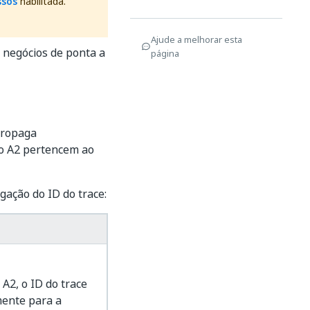
ssos
habilitada.
Ajude a melhorar esta
negócios de ponta a
página
propaga
o A2 pertencem ao
gação do ID do trace:
A2, o ID do trace
ente para a