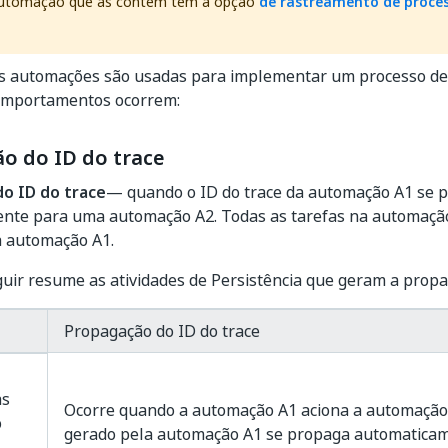
automação que as contém tem a opção
de rastreamento de proce
s automações são usadas para implementar um processo de 
comportamentos ocorrem:
o do ID do trace
o ID do trace
— quando o ID do trace da automação A1 se 
nte para uma automação A2. Todas as tarefas na automaçã
a automação A1.
guir resume as atividades de Persistência que geram a propa
Propagação do ID do trace
as
Ocorre quando a automação A1 aciona a automação 
o
gerado pela automação A1 se propaga automaticam