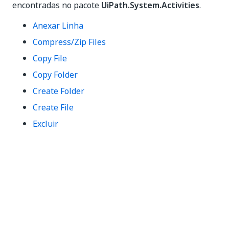
encontradas no pacote
UiPath.System.Activities
.
Anexar Linha
Compress/Zip Files
Copy File
Copy Folder
Create Folder
Create File
Excluir
File Exists
Folder Exists
Extract/Unzip Files
Wait for Download
File Change Trigger
For Each File In Folder