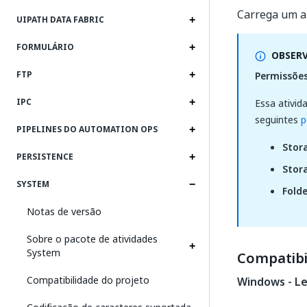
Carrega um a
UIPATH DATA FABRIC
FORMULÁRIO
OBSER
FTP
Permissões
IPC
Essa ativid
seguintes
p
PIPELINES DO AUTOMATION OPS
Stor
PERSISTENCE
Stora
SYSTEM
Folde
Notas de versão
Sobre o pacote de atividades
System
Compatibi
Compatibilidade do projeto
Windows - L