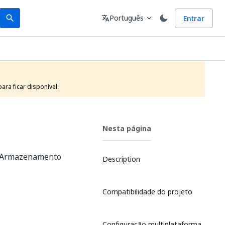
Search
Idioma
Português
Entrar
search
translate
expand_more
ra ficar disponível.
Nesta página
de Armazenamento
Description
Compatibilidade do projeto
Configuração multiplataforma