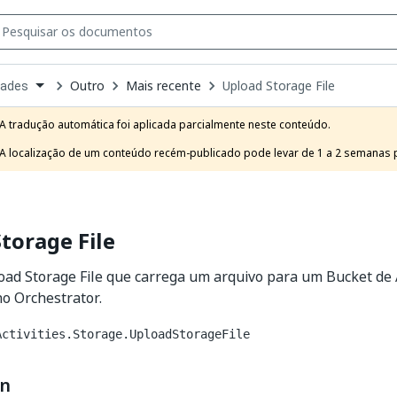
Outro
Mais recente
Upload Storage File
dades
own
e
A tradução automática foi aplicada parcialmente neste conteúdo.

t
A localização de um conteúdo recém-publicado pode levar de 1 a 2 semanas pa
torage File
load Storage File que carrega um arquivo para um Bucket 
no Orchestrator.
Activities.Storage.UploadStorageFile
on