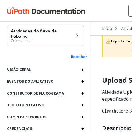
Open
Início
Ativi
Dropd
Atividades do fluxo de
to
trabalho
choos
Outro
·
latest
Importante :
produc
- Recolher
VISÃO GERAL
Upload S
EVENTOS DO APLICATIVO
Atividade Up
CONSTRUTOR DE FLUXOGRAMA
especificado 
TEXTO EXPLICATIVO
UiPath.Core.
COMPLEX SCENARIOS
Descripti
CREDENCIAIS