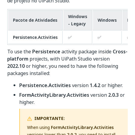
de projeto no UiPath Studio.
Windows
Pacote de Atividades
Windows
Mul
- Legacy
Persistence.Activities
✅
✅
✅
To use the
Persistence
activity package inside
Cross-
platform
projects, with UiPath Studio version
2022.10
or higher, you need to have the following
packages installed:
Persistence.Activities
version
1.4.2
or higher.
FormActivityLibrary.Activities
version
2.0.3
or
higher.
IMPORTANTE:
When using
FormActivityLibrary.Activities
versions lower than
2.0.2
, you need to install