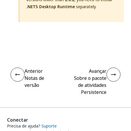
.NET5 Desktop Runtime
separately.
Sim
Não
thumb_up
thumb_down
Anterior
Avançar
Notas de
Sobre o pacote
versão
de atividades
Persistence
Conectar
Precisa de ajuda?
Suporte