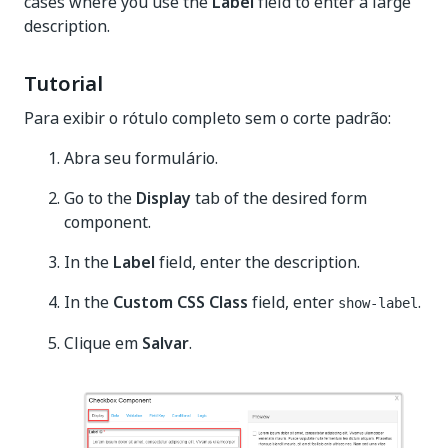
cases where you use the
Label
field to enter a large
description.
Tutorial
Para exibir o rótulo completo sem o corte padrão:
Abra seu formulário.
Go to the
Display
tab of the desired form
component.
In the
Label
field, enter the description.
In the
Custom CSS Class
field, enter
.
show-label
Clique em
Salvar
.