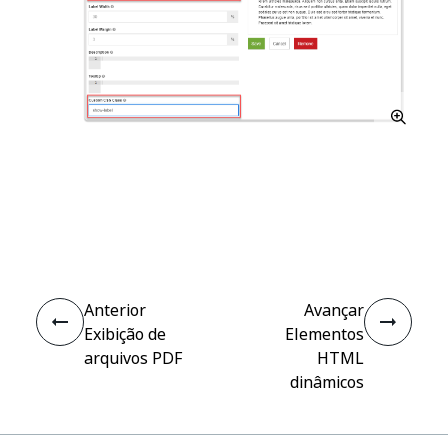
Sim
Não
thumb_up
thumb_down
Anterior
Avançar
Exibição de
Elementos
arquivos PDF
HTML
dinâmicos