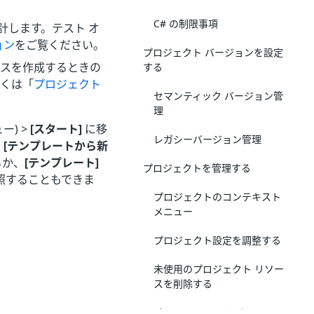
C# の制限事項
計します。テスト オ
ョン
をご覧ください。
プロジェクト バージョンを設定
セスを作成するときの
する
しくは「
プロジェクト
セマンティック バージョン管
理
ュー) >
[スタート]
に移
レガシーバージョン管理
。
[テンプレートから新
るか、
[テンプレート]
プロジェクトを管理する
照することもできま
プロジェクトのコンテキスト
メニュー
プロジェクト設定を調整する
未使用のプロジェクト リソー
スを削除する
Project.Json ファイルについて