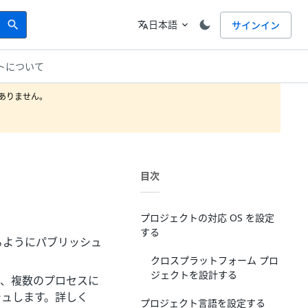
Search
言語
日本語
サインイン
search
translate
expand_more
トについて
りません。

目次
プロジェクトの対応 OS を設定
する
るようにパブリッシュ
クロスプラットフォーム プロ
ジェクトを設計する
し、複数のプロセスに
シュします。詳しく
プロジェクト言語を設定する