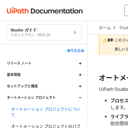
Open
ホーム
Stud
Drop
Studio ガイド
to
スタンドアロン
·
2021.10
choo
このコ
重要 :
produ
新しいコ
- 折りたたみ
リリース ノート
基本情報
オートメ
セットアップと構成
UiPath 
オートメーション プロジェクト
プロセ
します。
オートメーション プロジェクトについ
て
ライブ
依存関
オートメーション プロジェクトのパブ