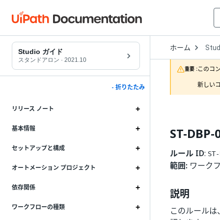
Open
ホーム
Stud
Drop
Studio ガイド
to
スタンドアロン
·
2021.10
choo
このコ
重要 :
produ
新しいコ
- 折りたたみ
リリース ノート
基本情報
ST-DBP
セットアップと構成
ルール ID
:
ST-
範囲:
ワーク
オートメーション プロジェクト
依存関係
説明
ワークフローの種類
このルールは