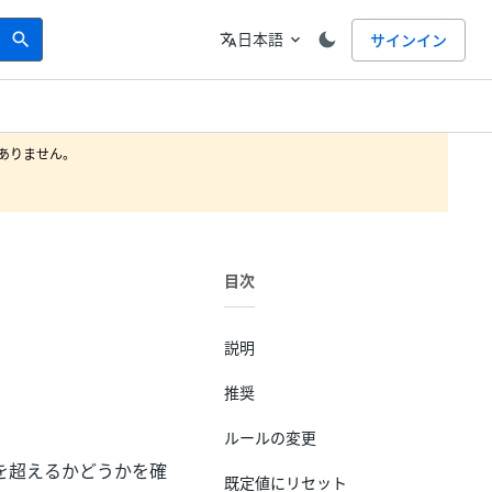
Search
言語
日本語
サインイン
search
translate
expand_more
りません。

目次
説明
推奨
ルールの変更
を超えるかどうかを確
既定値にリセット