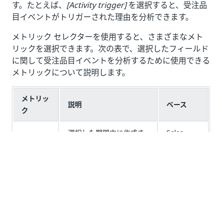
す。たとえば、
[Activity trigger]
を選択すると、受注品
目イベントがトリガーされた理由を分析できます。
メトリック セレクターを使用すると、さまざまなメト
リックを選択できます。次の表で、選択したフィールド
に関して受注品目イベントを分析するために使用できる
メトリックについて説明します。
メトリッ
説明
ベース
ク
選択した期間内に作成さ
Sales
項目数
れた一意の受注品目の数
order
です。
items
Sales
選択した期間内の一意の
order
イベント
受注品目イベントの数で
item end
数
す。
to end