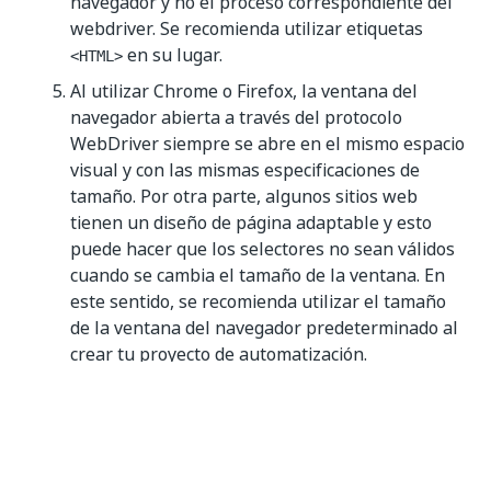
navegador y no el proceso correspondiente del
webdriver. Se recomienda utilizar etiquetas
en su lugar.
<HTML>
Al utilizar Chrome o Firefox, la ventana del
navegador abierta a través del protocolo
WebDriver siempre se abre en el mismo espacio
visual y con las mismas especificaciones de
tamaño. Por otra parte, algunos sitios web
tienen un diseño de página adaptable y esto
puede hacer que los selectores no sean válidos
cuando se cambia el tamaño de la ventana. En
este sentido, se recomienda utilizar el tamaño
de la ventana del navegador predeterminado al
crear tu proyecto de automatización.
Sí
No
thumb_up
thumb_down