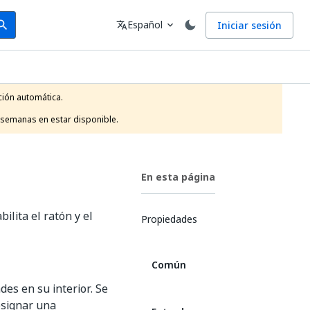
arch
Idioma
Español
Iniciar sesión
arch
translate
expand_more
ión automática.

 semanas en estar disponible.
En esta página
lita el ratón y el
Propiedades
Común
des en su interior. Se
esignar una