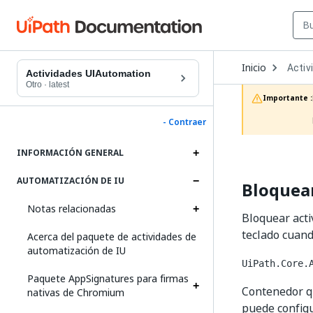
Open
Inicio
Activ
Dropd
Actividades UIAutomation
to
Otro
·
latest
choos
Importante :
produc
- Contraer
INFORMACIÓN GENERAL
AUTOMATIZACIÓN DE IU
Bloquear
Notas relacionadas
Bloquear acti
teclado cuand
Acerca del paquete de actividades de
automatización de IU
UiPath.Core.
Paquete AppSignatures para firmas
Contenedor qu
nativas de Chromium
puede configu