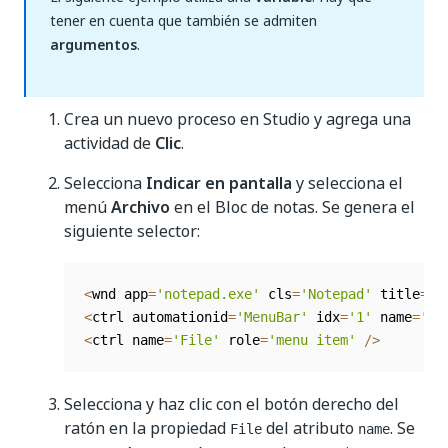
tener en cuenta que también se admiten
argumentos
.
Crea un nuevo proceso en Studio y agrega una
actividad de
Clic
.
Selecciona
Indicar en pantalla
y selecciona el
menú
Archivo
en el Bloc de notas. Se genera el
siguiente selector:
<
wnd app
=
'notepad.exe'
 cls
=
'Notepad'
 title
=
'U
<
ctrl automationid
=
'MenuBar'
 idx
=
'1'
 name
=
'Ap
<
ctrl name
=
'File'
 role
=
'menu item'
/
>
Selecciona y haz clic con el botón derecho del
ratón en la propiedad
del atributo
. Se
File
name