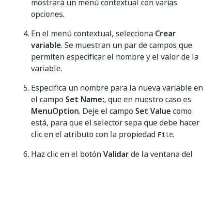
mostrará un menú contextual con varias
opciones.
En el menú contextual, selecciona
Crear
variable
. Se muestran un par de campos que
permiten especificar el nombre y el valor de la
variable.
Especifica un nombre para la nueva variable en
el campo
Set Name:
, que en nuestro caso es
MenuOption
. Deje el campo
Set Value
como
está, para que el selector sepa que debe hacer
clic en el atributo con la propiedad
.
File
Haz clic en el botón
Validar
de la ventana del
Editor de Selector
. Observa que se convierte en
verde, lo que significa que nuestro selector es
válido. De esta manera, se genera el siguiente
selector dinámico: