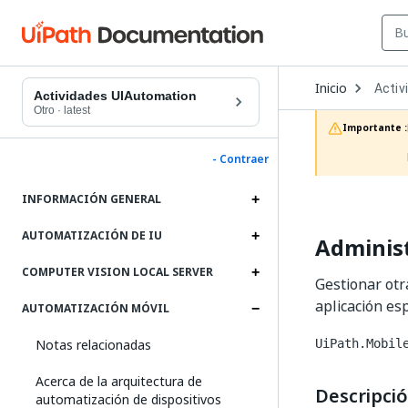
Open
Inicio
Activ
Dropd
Actividades UIAutomation
to
Otro
·
latest
choos
Importante :
produc
- Contraer
INFORMACIÓN GENERAL
AUTOMATIZACIÓN DE IU
Administ
COMPUTER VISION LOCAL SERVER
Gestionar otr
aplicación es
AUTOMATIZACIÓN MÓVIL
Notas relacionadas
UiPath.Mobil
Acerca de la arquitectura de
Descripci
automatización de dispositivos