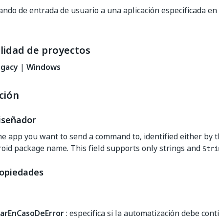
ndo de entrada de usuario a una aplicación especificada en e
lidad de proyectos
egacy
|
Windows
ción
iseñador
e app you want to send a command to, identified either by t
oid package name. This field supports only strings and
Stri
ropiedades
arEnCasoDeError
: especifica si la automatización debe con