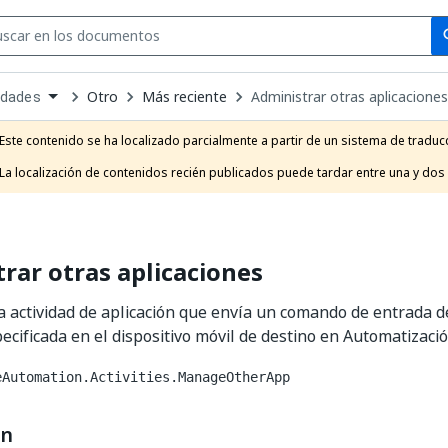
Se
se
Otro
Más reciente
Administrar otras aplicaciones
idades
own
e
Este contenido se ha localizado parcialmente a partir de un sistema de traducc
t
La localización de contenidos recién publicados puede tardar entre una y dos
rar otras aplicaciones
a actividad de aplicación que envía un comando de entrada d
pecificada en el dispositivo móvil de destino en Automatizació
eAutomation.Activities.ManageOtherApp
ón