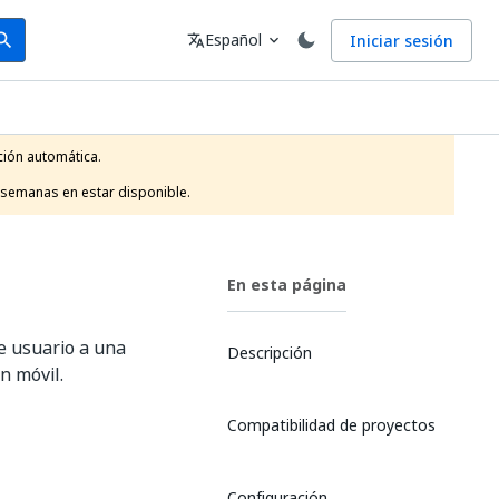
arch
Idioma
Español
Iniciar sesión
arch
translate
expand_more
ión automática.

 semanas en estar disponible.
En esta página
e usuario a una
Descripción
n móvil.
Compatibilidad de proyectos
Configuración