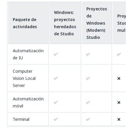
Proyectos
Windows:
de
Proyect
Paquete de
proyectos
Windows
Studio
actividades
heredados
(Modern)
multip
de Studio
Studio
Automatización
✅
✅
✅
de IU
Computer
Vision Local
✅
✅
❌
Server
Automatización
✅
✅
❌
móvil
Terminal
✅
✅
❌