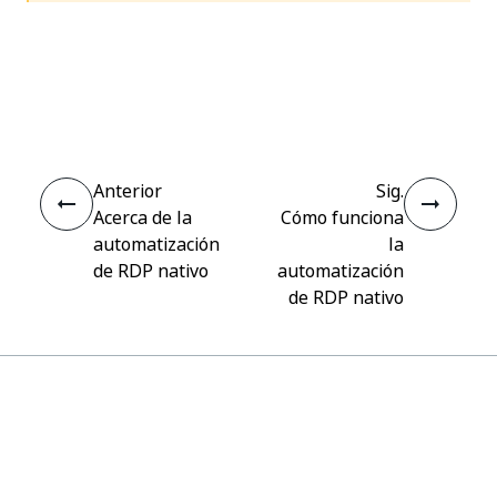
Sí
No
thumb_up
thumb_down
Anterior
Sig.
Acerca de la
Cómo funciona
automatización
la
de RDP nativo
automatización
de RDP nativo
Conectar
¿Necesita ayuda?
Soporte
¿Quiere aprender?
UiPath Academy
¿Tiene alguna pregunta?
Foro de UiPath