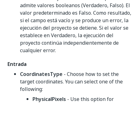
admite valores booleanos (Verdadero, Falso). El
valor predeterminado es Falso. Como resultado,
si el campo está vacío y se produce un error, la
ejecución del proyecto se detiene. Si el valor se
establece en Verdadero, la ejecución del
proyecto continúa independientemente de
cualquier error.
Entrada
CoordinatesType
- Choose how to set the
target coordinates. You can select one of the
following:
PhysicalPixels
- Use this option for
workflows using a single device. Since the
indication corresponds to actual pixels on
the screen, it's different for each device.
DeviceIndependentPixels
- Use this
option to run workflows on devices with