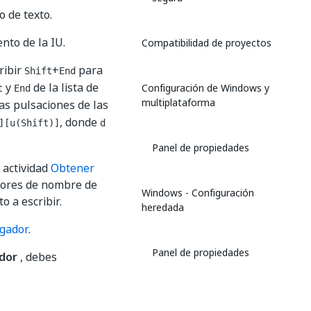
o de texto.
nto de la IU.
Compatibilidad de proyectos
ribir
+
para
Shift
End
y
de la lista de
Configuración de Windows y
t
End
multiplataforma
las pulsaciones de las
, donde
][u(Shift)]
d
Panel de propiedades
 actividad
Obtener
alores de nombre de
Windows - Configuración
 a escribir.
heredada
egador
.
Panel de propiedades
ador
, debes