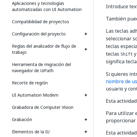
Aplicaciones y tecnologías
Introduce tex
automatizadas con UI Automation
También puede
Compatibilidad de proyectos
Las teclas ad
Configuración del proyecto
seleccionar s
teclas especi
Reglas del analizador de flujo de
trabajo
teclas
Shift
significa tecl
Herramienta de migración del
navegador de UiPath
Si quieres in
nombre de us
Recorte de región
usuario y con
UI Automation Modern
Esta activida
Grabadora de Computer Vision
Para utilizar 
Grabación
proporcionar
Elementos de la IU
Esta actividad