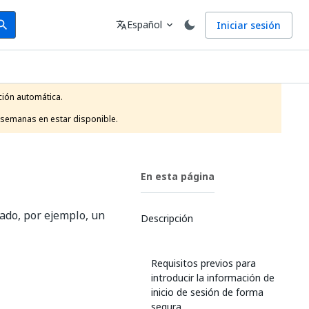
arch
Idioma
Español
Iniciar sesión
arch
translate
expand_more
ión automática.

 semanas en estar disponible.
En esta página
cado, por ejemplo, un
Descripción
Requisitos previos para
introducir la información de
inicio de sesión de forma
segura