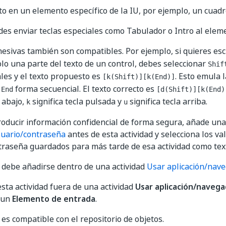
to en un elemento específico de la IU, por ejemplo, un cuadr
s enviar teclas especiales como Tabulador o Intro al eleme
hesivas también son compatibles. Por ejemplo, si quieres esc
olo una parte del texto de un control, debes seleccionar
Shif
ales y el texto propuesto es
. Esto emula 
[k(Shift)][k(End)]
y
forma secuencial. El texto correcto es
End
[d(Shift)][k(End)
a abajo,
significa tecla pulsada y
significa tecla arriba.
k
u
troducir información confidencial de forma segura, añade una
uario/contraseña
antes de esta actividad y selecciona los v
traseña guardados para más tarde de esa actividad como texto
d debe añadirse dentro de una actividad
Usar aplicación/nav
esta actividad fuera de una actividad
Usar aplicación/naveg
 un
Elemento de entrada
.
 es compatible con el repositorio de objetos.