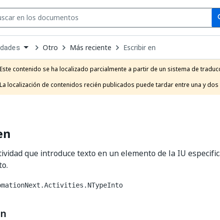
Se
se
Otro
Más reciente
Escribir en
idades
own
e
Este contenido se ha localizado parcialmente a partir de un sistema de traducc
t
La localización de contenidos recién publicados puede tardar entre una y dos
en
ctividad que introduce texto en un elemento de la IU especifi
to.
omationNext.Activities.NTypeInto
ón