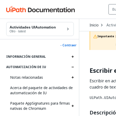
Open
Inicio
Activ
Dropd
Actividades UIAutomation
to
Otro
·
latest
choos
Importante :
produc
- Contraer
INFORMACIÓN GENERAL
AUTOMATIZACIÓN DE IU
Escribir 
Notas relacionadas
Escribir en a
cuadro de tex
Acerca del paquete de actividades de
automatización de IU
UiPath.UIAut
Paquete AppSignatures para firmas
nativas de Chromium
Descripci