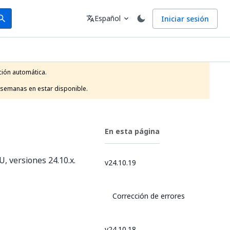
arch
Idioma
Español
Iniciar sesión
arch
translate
expand_more
ión automática.

 semanas en estar disponible.
En esta página
, versiones 24.10.x.
v24.10.19
Corrección de errores
v24.10.18