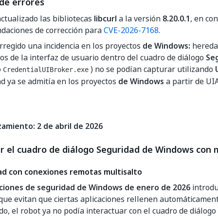
de errores
ctualizado las bibliotecas
libcurl
a la versión
8.20.0.1
, en co
daciones de corrección para
CVE-2026-7168
.
rregido una incidencia en los proyectos
de Windows:
heredad
s de la interfaz de usuario dentro del cuadro de diálogo
Se
o
) no se podían capturar utilizando
CredentialUIBroker.exe
d ya se admitía en los proyectos
de Windows
a partir de U
amiento: 2 de abril de 2026
r el cuadro de diálogo Seguridad de Windows con 
ad con conexiones remotas multisalto
aciones de seguridad de Windows de enero de 2026
introd
 que evitan que ciertas aplicaciones rellenen automáticament
o, el robot ya no podía interactuar con el cuadro de diálogo