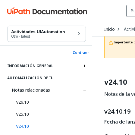
Open
Inicio
Activ
Dropd
Actividades UIAutomation
to
Otro
·
latest
choos
Importante :
produc
- Contraer
INFORMACIÓN GENERAL
AUTOMATIZACIÓN DE IU
v24.10
Notas relacionadas
Notas de la v
v26.10
v24.10.19
v25.10
Fecha de lan
v24.10