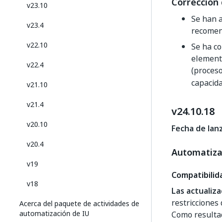
Corrección 
v23.10
Se han a
v23.4
recomen
v22.10
Se ha co
elemento
v22.4
(proces
capacida
v21.10
v21.4
v24.10.18
v20.10
Fecha de lanz
v20.4
Automatiza
v19
Compatibilid
v18
Las actualiz
restricciones
Acerca del paquete de actividades de
automatización de IU
Como resultad