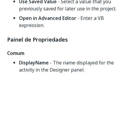
Use Saved Value
- Select a value that you
previously saved for later use in the project.
Open in Advanced Editor
- Enter a VB
expression.
Painel de Propriedades
Comum
DisplayName
- The name displayed for the
activity in the Designer panel.
Entrada
Consulte as opções no corpo da atividade.
Diversos
Particular
— se selecionada, os valores de
variáveis e argumentos não são mais
registrados no nível Verbose.