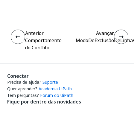
Sim
Não
thumb_up
thumb_down
Anterior
Avançar
Comportamento
ModoDeExclusãoDeLinha
de Conflito
Conectar
Precisa de ajuda?
Suporte
Quer aprender?
Academia UiPath
Tem perguntas?
Fórum do UiPath
Fique por dentro das novidades