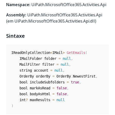
Namespace:
UiPath.MicrosoftOffice365.Activities.Api
Assembly:
UiPath.MicrosoftOffice365.Activities.Api
(em UiPath.MicrosoftOffice365.Activities.Api.dll)
Sintaxe
IReadOnlyCollection
<
IMail
>
GetEmails
(
	IMailFolder folder 
=
null
,
	MailFilter filter 
=
null
,
	string account 
=
null
,
	OrderBy orderBy 
=
 OrderBy
.
NewestFirst
,
	bool includeSubfolders 
=
true
,
	bool markAsRead 
=
false
,
	bool bodyAsHtml 
=
false
,
	int
?
 maxResults 
=
null
)