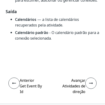
para escolher, adicionar ou gerenciar conexões.
Saída
Calendários
— a lista de calendários
recuperados pela atividade.
Calendário padrão
- O calendário padrão para a
conexão selecionada.
Sim
Não
thumb_up
thumb_down
Anterior
Avançar
Get Event By
Atividades de
Id
direção