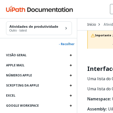
Open
Início
Ativi
Dropd
Atividades de produtividade
to
Outro
·
latest
choos
Importante :
produc
- Recolher
VISÃO GERAL
APPLE MAIL
Interfac
NÚMEROS APPLE
Uma lista do 
SCRIPTING DA APPLE
Uma lista do 
EXCEL
Namespace:
U
GOOGLE WORKSPACE
Assembly:
UiP