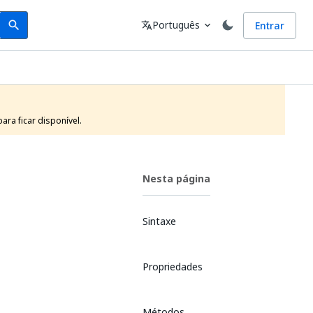
Search
Idioma
Português
Entrar
search
translate
expand_more
ra ficar disponível.
Nesta página
Sintaxe
Propriedades
Métodos