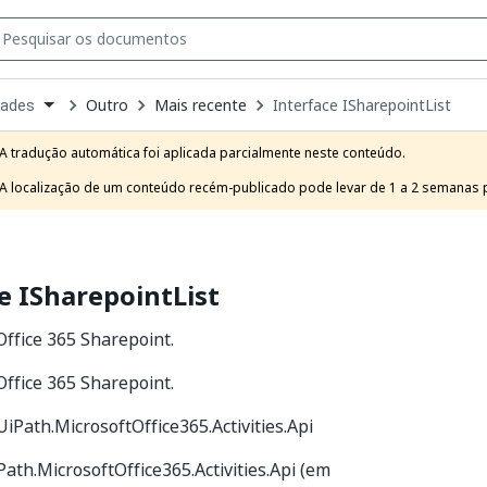
Outro
Mais recente
Interface ISharepointList
dades
own
e
A tradução automática foi aplicada parcialmente neste conteúdo.

t
A localização de um conteúdo recém-publicado pode levar de 1 a 2 semanas pa
e ISharepointList
Office 365 Sharepoint.
Office 365 Sharepoint.
iPath.MicrosoftOffice365.Activities.Api
ath.MicrosoftOffice365.Activities.Api (em