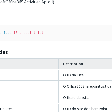
ftOffice365.Activities.Api.dll)
erface
ISharepointList
des
Description
O ID da lista.
O Office365SharepointList da l
O título da lista.
rDeSites
O ID do site do SharePoint.