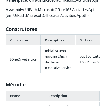
Namespace:
UiPath.MicrosoftOffice365.Activities.Api
Assembly:
UiPath.MicrosoftOffice365.Activities.Api
(em UiPath.MicrosoftOffice365.Activities.Api.dll)
Construtores
Construtor
Description
Sintaxe
Inicializa uma
nova instância
public interf
IOneDriveService
da classe
IOneDriveServ
IOneDriveService
Métodos
Name
Description