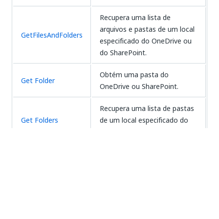
Recupera uma lista de
arquivos e pastas de um local
GetFilesAndFolders
especificado do OneDrive ou
do SharePoint.
Obtém uma pasta do
Get Folder
OneDrive ou SharePoint.
Recupera uma lista de pastas
Get Folders
de um local especificado do
OneDrive ou do SharePoint.
Coleta um arquivo ou pasta
Get Item
do OneDrive ou SharePoint.
Recupera os rótulos de
Get Sensitivity
confidencialidade disponíveis
Labels
para um arquivo.